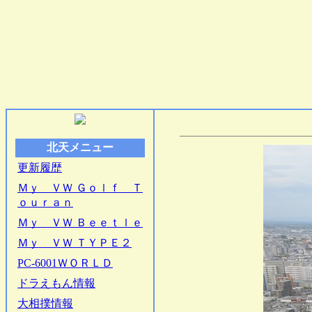
北天メニュー
更新履歴
Ｍｙ ＶＷ Ｇｏｌｆ Ｔ
ｏｕｒａｎ
Ｍｙ ＶＷ Ｂｅｅｔｌｅ
Ｍｙ ＶＷ ＴＹＰＥ２
PC-6001ＷＯＲＬＤ
ドラえもん情報
大相撲情報